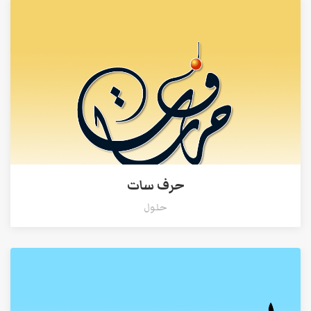
حرف سات
حلول