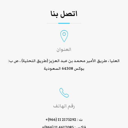
اتصل بنا
العنوان
العليا ، طريق الأمير محمد بن عبد العزيز (طريق التحلية) ، ص ب:
بوكس 64308 السعودية
رقم الهاتف
ت :
+(966) 11 2175292
فاكس :
+(966) 11 4617085