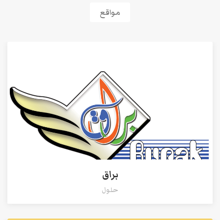
مواقع
براق
حلول